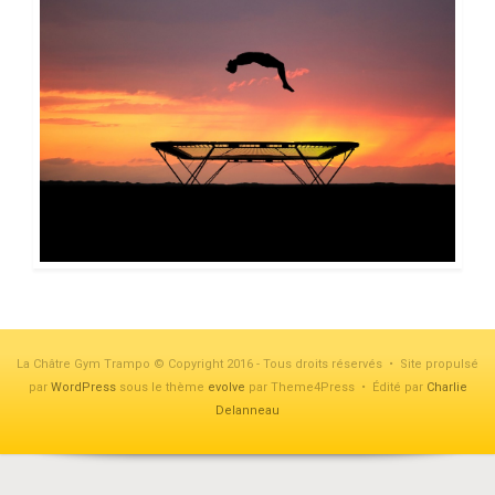
La Châtre Gym Trampo © Copyright 2016 - Tous droits réservés • Site propulsé
par
WordPress
sous le thème
evolve
par Theme4Press • Édité par
Charlie
Delanneau