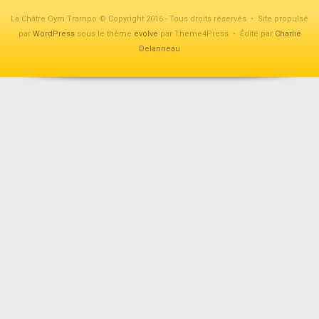
La Châtre Gym Trampo © Copyright 2016 - Tous droits réservés • Site propulsé
par
WordPress
sous le thème
evolve
par Theme4Press • Édité par
Charlie
Delanneau