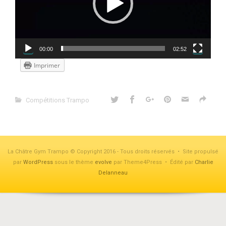
00:00
02:52
Imprimer
Compétitions Trampo
La Châtre Gym Trampo © Copyright 2016 - Tous droits réservés • Site propulsé
par
WordPress
sous le thème
evolve
par Theme4Press • Édité par
Charlie
Delanneau