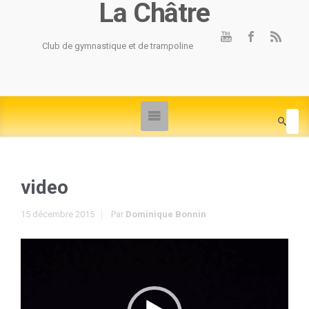
La Châtre
Club de gymnastique et de trampoline
video
15 décembre 2015
Par
Dominique Bonnin
Lecteur
vidéo