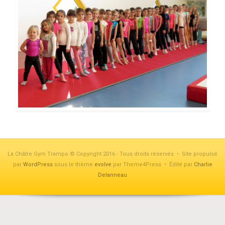
La Châtre Gym Trampo © Copyright 2016 - Tous droits réservés • Site propulsé
par
WordPress
sous le thème
evolve
par Theme4Press • Édité par
Charlie
Delanneau