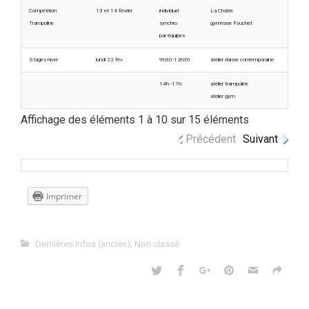
Compétition
13 et 14 février
individuel
La Châtre
Trampoline
synchro
gymnase Fouchet
par équipes
Stages hiver
lundi 22 fév
9h30-12h30
atelier danse contemporaine
14h -17h
atelier trampoline
atelier gym
Affichage des éléments 1 à 10 sur 15 éléments
Précédent
Suivant
Imprimer
Dernières Infos (ancien)
,
Non classé