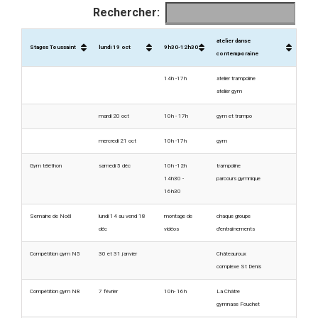
Rechercher:
atelier danse
Stages Toussaint
lundi 19 oct
9h30-12h30
contemporaine
14h -17h
atelier trampoline
atelier gym
mardi 20 oct
10h - 17h
gym et trampo
mercredi 21 oct
10h -17h
gym
Gym téléthon
samedi 5 déc
10h -12h
trampoline
14h30 -
parcours gymnique
16h30
Semaine de Noël
lundi 14 au vend 18
montage de
chaque groupe
déc
vidéos
d'entraînements
Compétition gym N5
30 et 31 janvier
Châteauroux
complexe St Denis
Compétition gym N8
7 février
10h- 16h
La Châtre
gymnase Fouchet