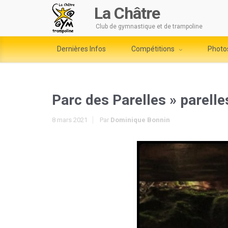
La Châtre
Club de gymnastique et de trampoline
Dernières Infos
Compétitions
Photo
Parc des Parelles
» parell
8 mars 2021
Par
Dominique Bonnin