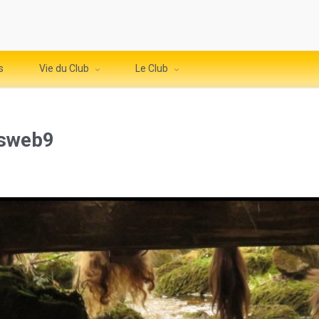
s
Vie du Club
Le Club
esweb9