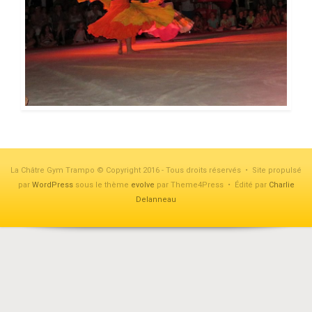
La Châtre Gym Trampo © Copyright 2016 - Tous droits réservés • Site propulsé
par
WordPress
sous le thème
evolve
par Theme4Press • Édité par
Charlie
Delanneau