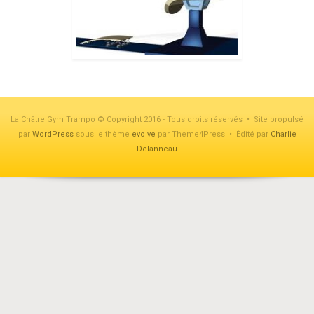
La Châtre Gym Trampo © Copyright 2016 - Tous droits réservés • Site propulsé
par
WordPress
sous le thème
evolve
par Theme4Press • Édité par
Charlie
Delanneau