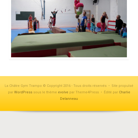
La Châtre Gym Trampo © Copyright 2016 - Tous droits réservés • Site propulsé
par
WordPress
sous le thème
evolve
par Theme4Press • Édité par
Charlie
Delanneau