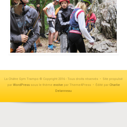
La Châtre Gym Trampo © Copyright 2016 - Tous droits réservés • Site propulsé
par
WordPress
sous le thème
evolve
par Theme4Press • Édité par
Charlie
Delanneau