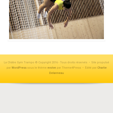
La Châtre Gym Trampo © Copyright 2016 - Tous droits réservés • Site propulsé
par
WordPress
sous le thème
evolve
par Theme4Press • Édité par
Charlie
Delanneau