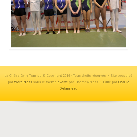
La Châtre Gym Trampo © Copyright 2016 - Tous droits réservés • Site propulsé
par
WordPress
sous le thème
evolve
par Theme4Press • Édité par
Charlie
Delanneau