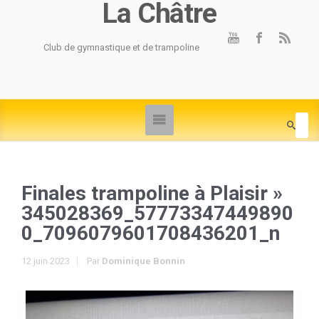
La Châtre
Club de gymnastique et de trampoline
Finales trampoline à Plaisir
»
345028369_57773347449890
0_7096079601708436201_n
12 juin 2023
Par
Dominique Bonnin