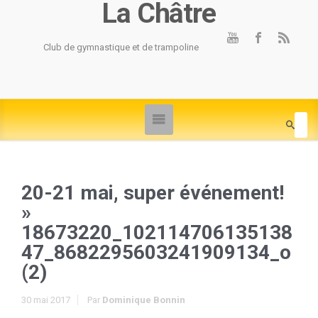
La Châtre
Club de gymnastique et de trampoline
20-21 mai, super événement!
»
18673220_102114706135138
47_8682295603241909134_o
(2)
30 mai 2017
Par
Dominique Bonnin