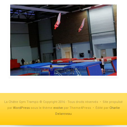
La Châtre Gym Trampo © Copyright 2016 - Tous droits réservés • Site propulsé
par
WordPress
sous le thème
evolve
par Theme4Press • Édité par
Charlie
Delanneau